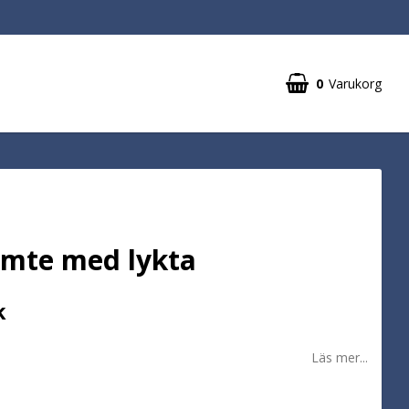
0
Varukorg
omte med lykta
k
Läs mer...