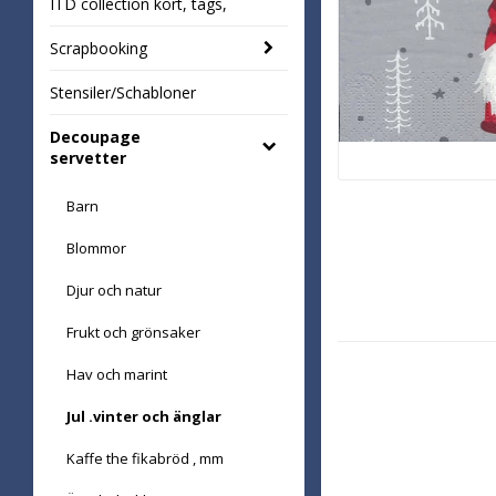
ITD collection kort, tags,
Scrapbooking
Stensiler/Schabloner
Decoupage
servetter
Barn
Blommor
Djur och natur
Frukt och grönsaker
Hav och marint
Jul .vinter och änglar
Kaffe the fikabröd , mm