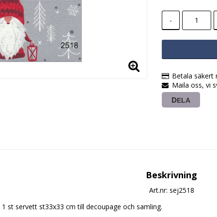
-
Betala säkert
Maila oss, vi 
DELA
Beskrivning
Art.nr: sej2518
1 st servett st33x33 cm till decoupage och samling.