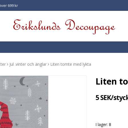
 över 699 kr
ter
Jul .vinter och änglar
Liten tomte med lykta
Liten t
5 SEK/styc
I lager: 8