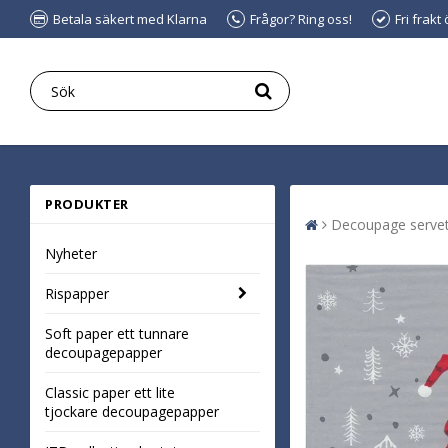
Betala säkert med Klarna
Frågor? Ring oss!
Fri frakt
PRODUKTER
Decoupage servet
Nyheter
Rispapper
Soft paper ett tunnare
decoupagepapper
Classic paper ett lite
tjockare decoupagepapper