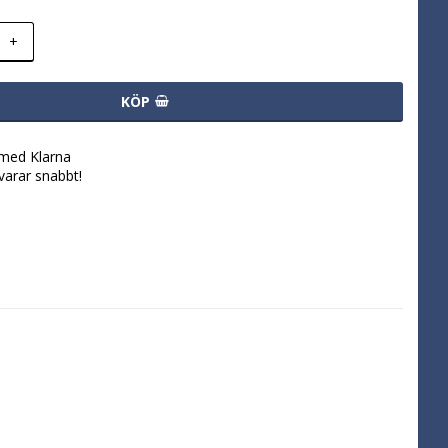
+
KÖP
 med Klarna
svarar snabbt!