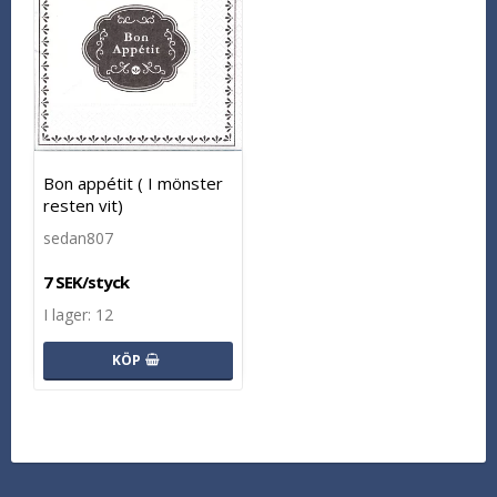
Bon appétit ( I mönster
resten vit)
sedan807
7 SEK/styck
I lager: 12
KÖP