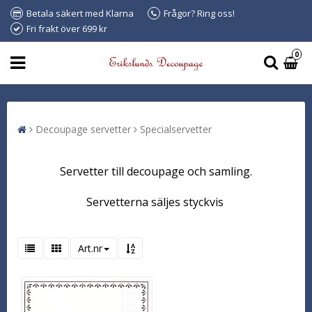
Betala säkert med Klarna
Frågor? Ring oss!
Fri frakt över 699 kr
0
Decoupage servetter
Specialservetter
Servetter till decoupage och samling.
Servetterna säljes styckvis
Art.nr