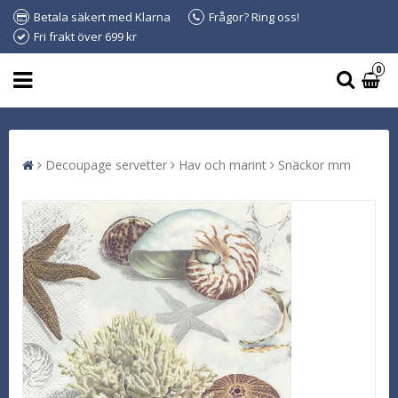
Betala säkert med Klarna
Frågor? Ring oss!
Fri frakt över 699 kr
0
Decoupage servetter
Hav och marint
Snäckor mm