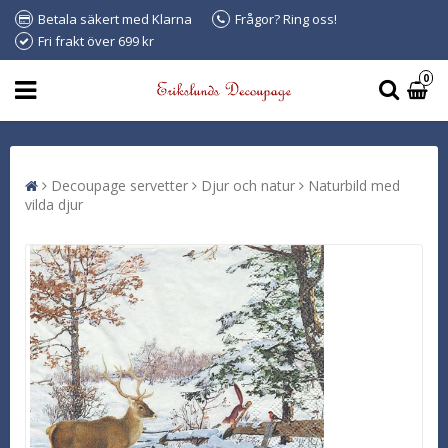
Betala säkert med Klarna
Frågor? Ring oss!
Fri frakt över 699 kr
0
Decoupage servetter
Djur och natur
Naturbild med
vilda djur