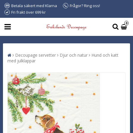
Betala säkert med Klarna
Frågor? Ring oss!
Fri frakt över 699 kr
0
Decoupage servetter
Djur och natur
Hund och katt
med julklappar