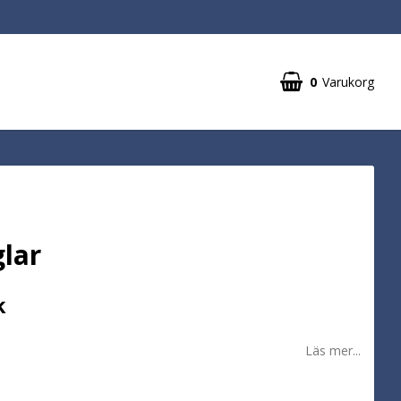
0
Varukorg
glar
k
Läs mer...