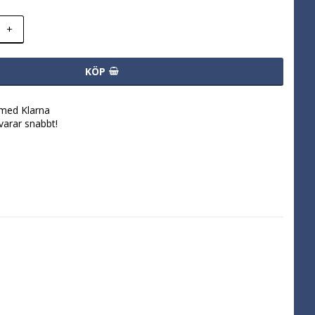
+
KÖP
 med Klarna
svarar snabbt!