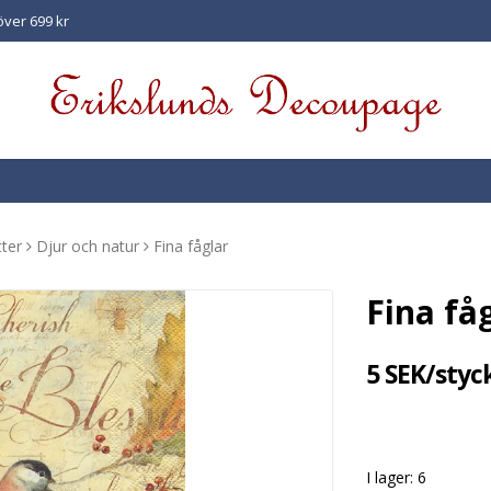
 över 699 kr
ter
Djur och natur
Fina fåglar
Fina få
5 SEK/styc
I lager: 6