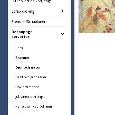
ITD collection kort, tags,
Scrapbooking
Stensiler/Schabloner
Decoupage
servetter
Barn
Blommor
Djur och natur
Frukt och grönsaker
Hav och marint
Jul .vinter och änglar
Kaffe the fikabröd , mm