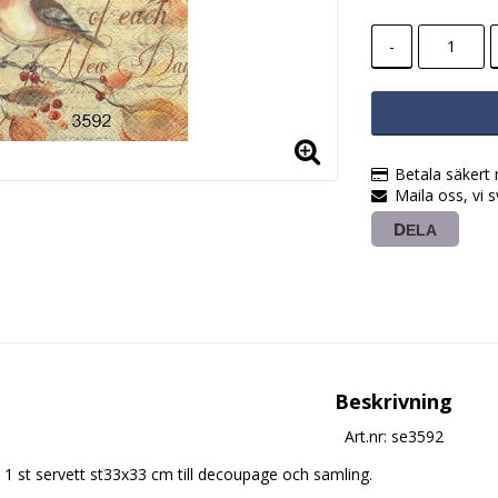
-
Betala säkert
Maila oss, vi 
DELA
Beskrivning
Art.nr: se3592
1 st servett st33x33 cm till decoupage och samling.