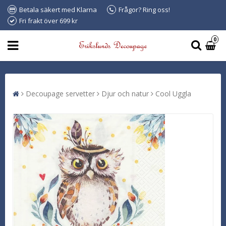
Betala säkert med Klarna
Frågor? Ring oss!
Fri frakt över 699 kr
0
Decoupage servetter
Djur och natur
Cool Uggla