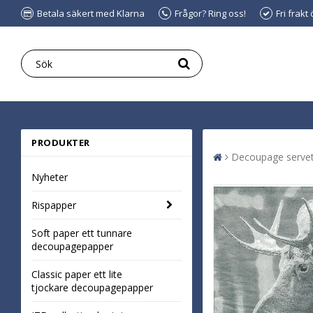
Betala säkert med Klarna
Frågor? Ring oss!
Fri frakt
PRODUKTER
Decoupage servet
Nyheter
Rispapper
Soft paper ett tunnare
decoupagepapper
Classic paper ett lite
tjockare decoupagepapper