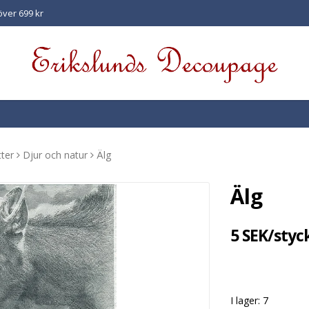
 över 699 kr
ter
Djur och natur
Älg
Älg
5 SEK/styc
I lager: 7