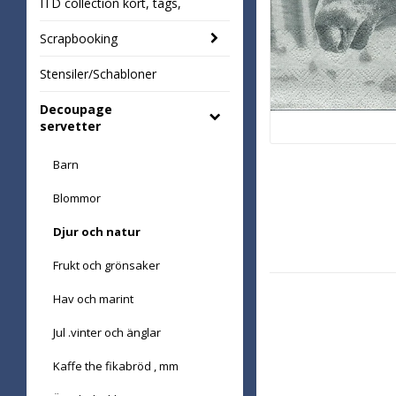
ITD collection kort, tags,
Scrapbooking
Stensiler/Schabloner
Decoupage
servetter
Barn
Blommor
Djur och natur
Frukt och grönsaker
Hav och marint
Jul .vinter och änglar
Kaffe the fikabröd , mm