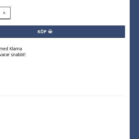
+
KÖP
 med Klarna
svarar snabbt!