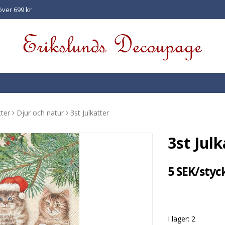
 över 699 kr
ter
Djur och natur
3st Julkatter
3st Julk
5 SEK/styc
I lager: 2