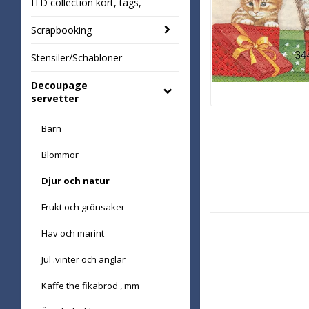
ITD collection kort, tags,
Scrapbooking
Stensiler/Schabloner
Decoupage
servetter
Barn
Blommor
Djur och natur
Frukt och grönsaker
Hav och marint
Jul .vinter och änglar
Kaffe the fikabröd , mm