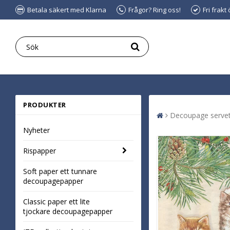
Betala säkert med Klarna
Frågor? Ring oss!
Fri frakt
PRODUKTER
Decoupage servet
Nyheter
Rispapper
Soft paper ett tunnare
decoupagepapper
Classic paper ett lite
tjockare decoupagepapper