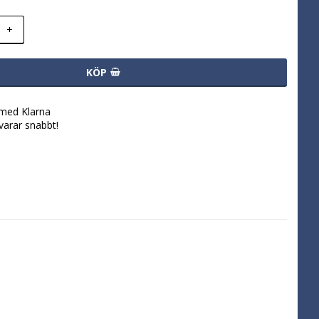
+
KÖP
 med Klarna
svarar snabbt!