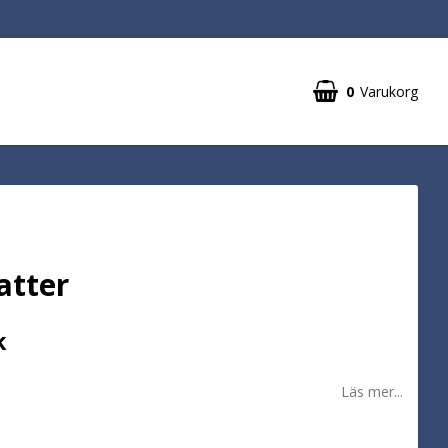
0
Varukorg
atter
k
Läs mer...