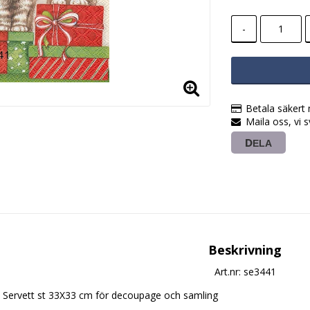
-
Betala säkert
Maila oss, vi 
DELA
Beskrivning
Art.nr: se3441
Servett st 33X33 cm för decoupage och samling    