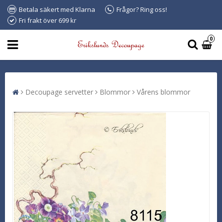
Betala säkert med Klarna
Frågor? Ring oss!
Fri frakt över 699 kr
0
Decoupage servetter
Blommor
Vårens blommor