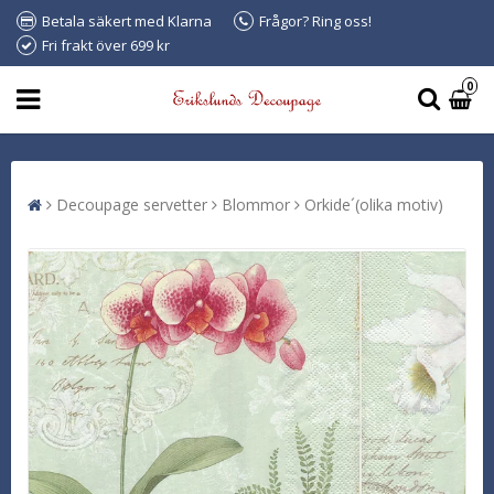
Betala säkert med Klarna
Frågor? Ring oss!
Fri frakt över 699 kr
0
Decoupage servetter
Blommor
Orkide´(olika motiv)