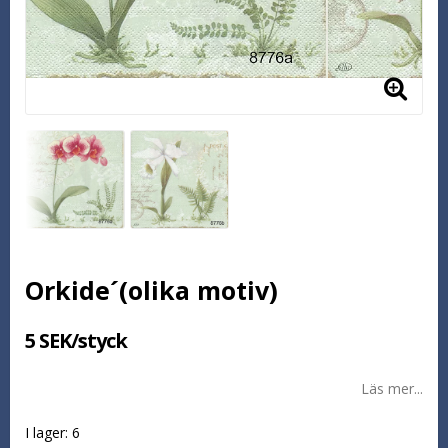
Orkide´(olika motiv)
5 SEK/styck
Läs mer...
I lager: 6