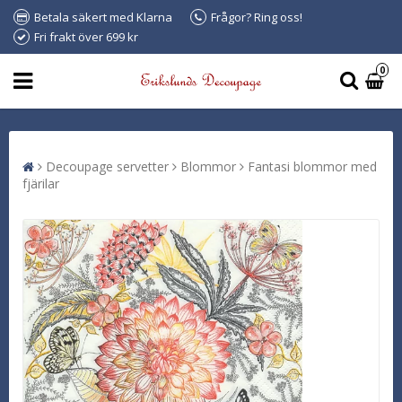
Betala säkert med Klarna
Frågor? Ring oss!
Fri frakt över 699 kr
0
Decoupage servetter
Blommor
Fantasi blommor med
fjärilar