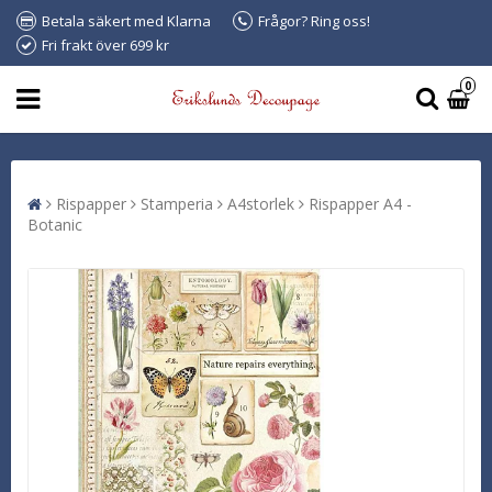
Betala säkert med Klarna
Frågor? Ring oss!
Fri frakt över 699 kr
0
Rispapper
Stamperia
A4storlek
Rispapper A4 -
Botanic