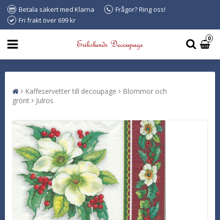
Betala säkert med Klarna
Frågor? Ring oss!
Fri frakt över 699 kr
0
Kaffeservetter till decoupage
Blommor och
grönt
Julros