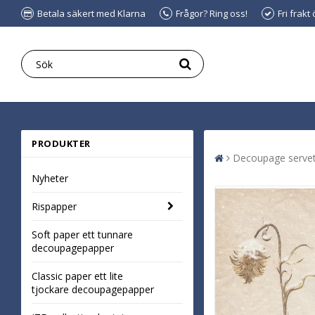
Betala säkert med Klarna
Frågor? Ring oss!
Fri frakt
PRODUKTER
Decoupage servet
Nyheter
Rispapper
Soft paper ett tunnare
decoupagepapper
Classic paper ett lite
tjockare decoupagepapper