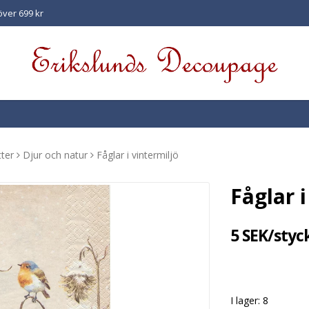
 över 699 kr
ter
Djur och natur
Fåglar i vintermiljö
Fåglar i
5 SEK/styc
I lager: 8