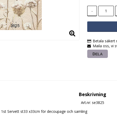
-
Betala säkert
Maila oss, vi 
DELA
Beskrivning
Art.nr: se3825
1st Servett st33 x33cm för decoupage och samling