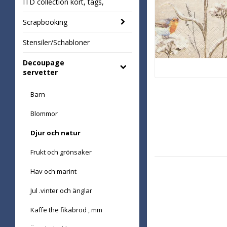
ITD collection kort, tags,
Scrapbooking
Stensiler/Schabloner
Decoupage
servetter
Barn
Blommor
Djur och natur
Frukt och grönsaker
Hav och marint
Jul .vinter och änglar
Kaffe the fikabröd , mm