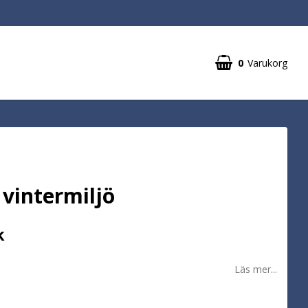
0
Varukorg
Din varukorg är tom
 vintermiljö
k
Läs mer...