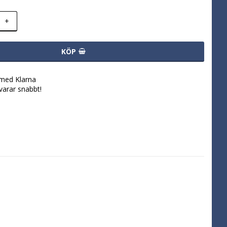
+
KÖP
 med Klarna
svarar snabbt!