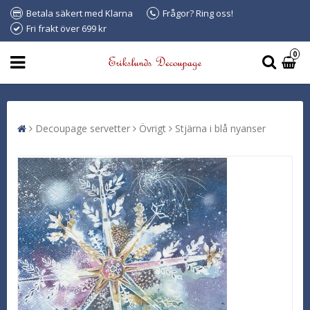
Betala säkert med Klarna
Frågor? Ring oss!
Fri frakt över 699 kr
0
Decoupage servetter
Övrigt
Stjärna i blå nyanser