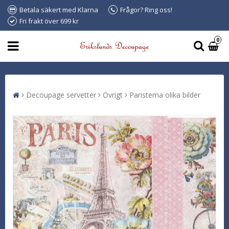
Betala säkert med Klarna
Frågor? Ring oss!
Fri frakt över 699 kr
0
Decoupage servetter
Övrigt
Paristema olika bilder