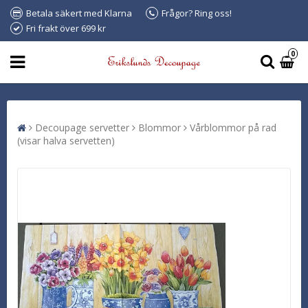
Betala säkert med Klarna
Frågor? Ring oss!
Fri frakt över 699 kr
0
Decoupage servetter
Blommor
Vårblommor på rad
(visar halva servetten)