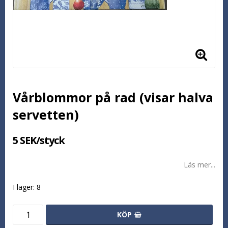
Vårblommor på rad (visar halva
servetten)
5 SEK/styck
Läs mer...
I lager: 8
KÖP