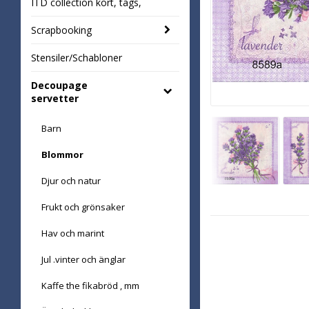
ITD collection kort, tags,
Scrapbooking
Stensiler/Schabloner
Decoupage
servetter
Barn
Blommor
Djur och natur
Frukt och grönsaker
Hav och marint
Jul .vinter och änglar
Kaffe the fikabröd , mm