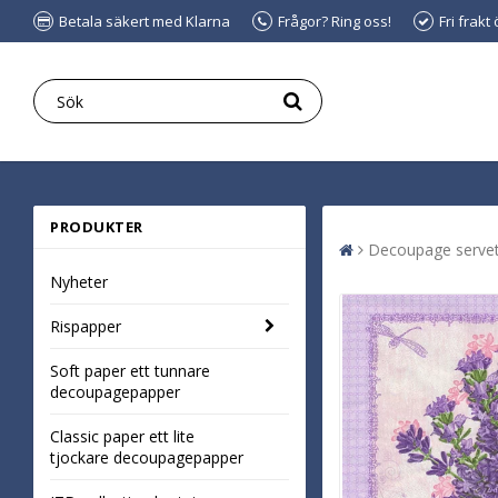
Betala säkert med Klarna
Frågor? Ring oss!
Fri frakt
PRODUKTER
Decoupage servet
Nyheter
Rispapper
Soft paper ett tunnare
decoupagepapper
Classic paper ett lite
tjockare decoupagepapper