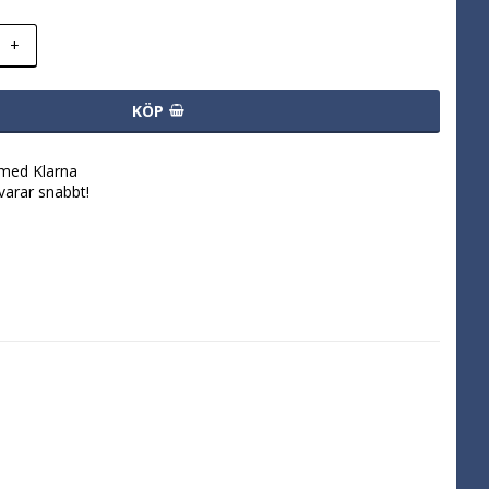
+
KÖP
 med Klarna
svarar snabbt!