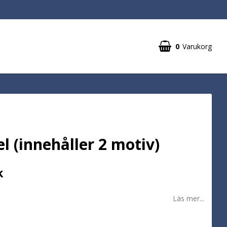
0
Varukorg
Din varukorg är tom
l (innehåller 2 motiv)
k
Läs mer...