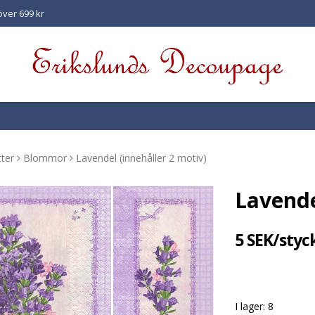
 över 699 kr
ter
Blommor
Lavendel (innehåller 2 motiv)
Lavende
5 SEK/styc
I lager: 8