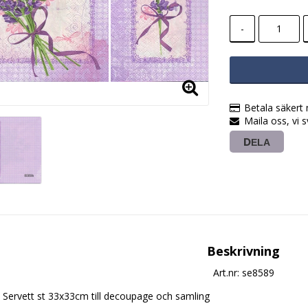
-
Betala säkert
Maila oss, vi 
DELA
Beskrivning
Art.nr: se8589
Servett st 33x33cm till decoupage och samling