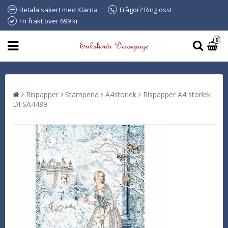
Betala säkert med Klarna
Frågor? Ring oss!
Fri frakt över 699 kr
0
Rispapper
Stamperia
A4storlek
Rispapper A4 storlek
DFSA4489