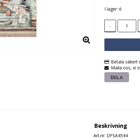
I lager: 6
-
Betala säkert
Maila oss, vi 
DELA
Beskrivning
Art.nr: DFSA4544