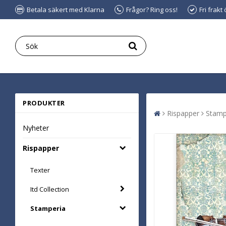
Betala säkert med Klarna
Frågor? Ring oss!
Fri frakt
PRODUKTER
Rispapper
Stamp
Nyheter
Rispapper
Texter
Itd Collection
Stamperia