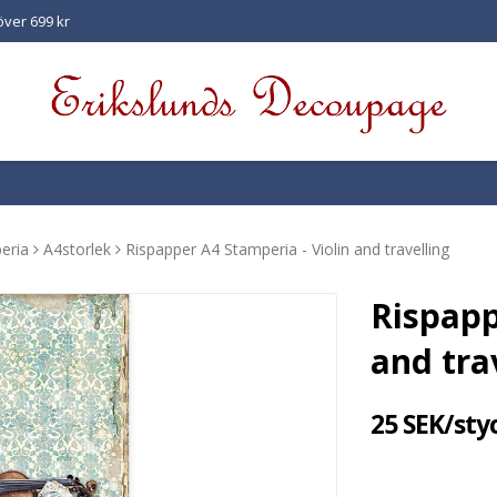
 över 699 kr
eria
A4storlek
Rispapper A4 Stamperia - Violin and travelling
Rispapp
and tra
25 SEK/sty