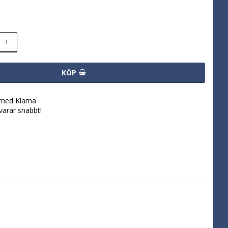
+
KÖP
 med Klarna
svarar snabbt!