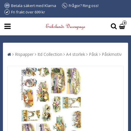
Betala säkert med Klarna
Frågor? Ring oss!
Fri frakt över 699 kr
0
Rispapper
Itd Collection
A4 storlek
Påsk
Påskmotiv