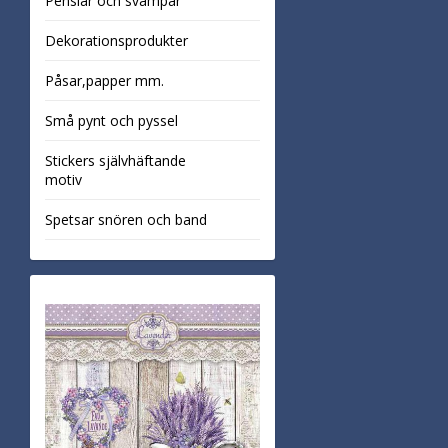
Penslar och svampar
Dekorationsprodukter
Påsar,papper mm.
Små pynt och pyssel
Stickers självhäftande
motiv
Spetsar snören och band