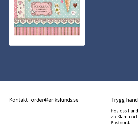
Kontakt: order@erikslunds.se
Trygg hand
Hos oss handl
via Klarna oc
Postnord.