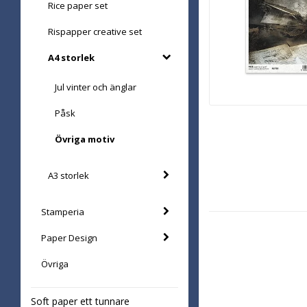
Rice paper set
Rispapper creative set
A4 storlek
Jul vinter och änglar
Påsk
Övriga motiv
A3 storlek
Stamperia
Paper Design
Övriga
Soft paper ett tunnare