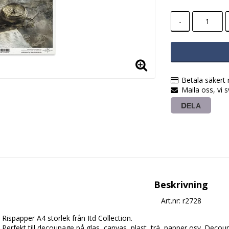
-
Betala säkert
Maila oss, vi 
DELA
Beskrivning
Art.nr: r2728
Rispapper A4 storlek från Itd Collection.

Perfekt till decoupage på glas, canvas, plast, trä, papper osv. Dec