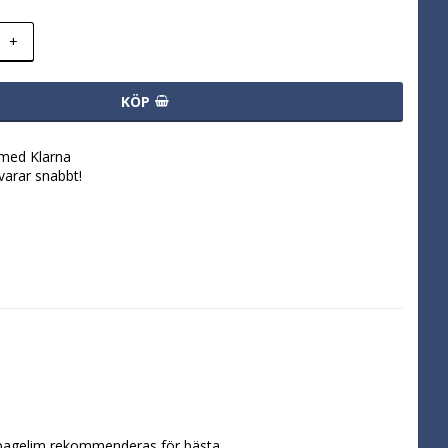
+
KÖP
 med Klarna
svarar snabbt!
oupagelim rekommenderas för bästa 