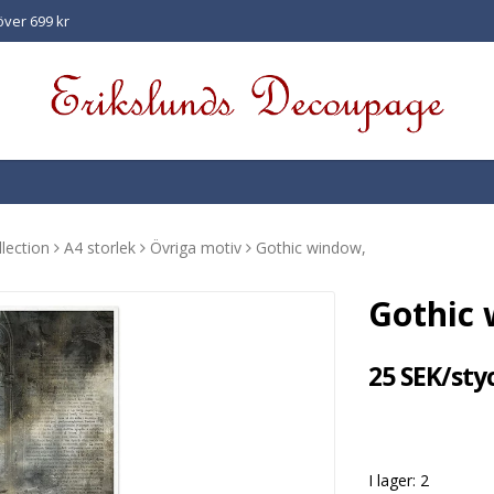
 över 699 kr
llection
A4 storlek
Övriga motiv
Gothic window,
Gothic
25 SEK/sty
I lager: 2