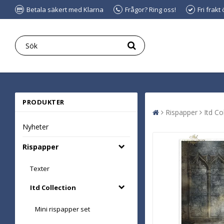
Betala säkert med Klarna
Frågor? Ring oss!
Fri frakt
PRODUKTER
Rispapper
Itd Co
Nyheter
Rispapper
Texter
Itd Collection
Mini rispapper set