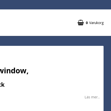
0
Varukorg
 window,
ck
Läs mer...