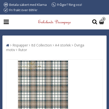
Betala säkert med Klarna
Frågor? Ring oss!
Fri frakt över 699 kr
0
Rispapper
Itd Collection
A4 storlek
Övriga
motiv
Rutor