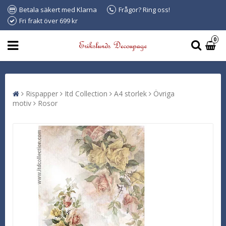
Betala säkert med Klarna
Frågor? Ring oss!
Fri frakt över 699 kr
0
Rispapper
Itd Collection
A4 storlek
Övriga
motiv
Rosor