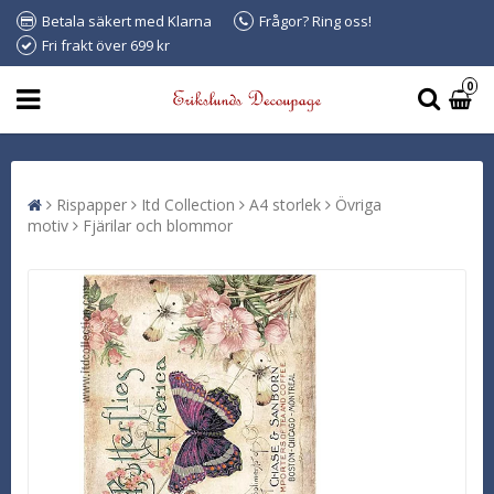
Betala säkert med Klarna
Frågor? Ring oss!
Fri frakt över 699 kr
0
Rispapper
Itd Collection
A4 storlek
Övriga
motiv
Fjärilar och blommor