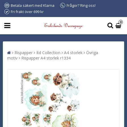
Betala säkert med Klarna
Frågor? Ring oss!
Fri frakt över 699 kr
0
Rispapper
Itd Collection
A4 storlek
Övriga
motiv
Rispapper A4 storlek r1334