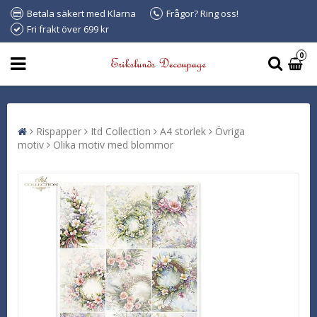
Betala säkert med Klarna
Frågor? Ring oss!
Fri frakt över 699 kr
0
Rispapper
Itd Collection
A4 storlek
Övriga
motiv
Olika motiv med blommor