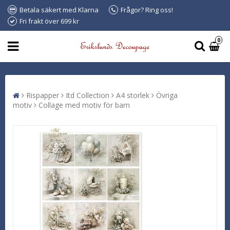
Betala säkert med Klarna
Frågor? Ring oss!
Fri frakt över 699 kr
0
Rispapper
Itd Collection
A4 storlek
Övriga
motiv
Collage med motiv för barn