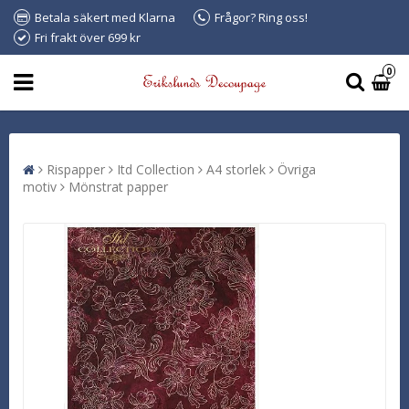
Betala säkert med Klarna
Frågor? Ring oss!
Fri frakt över 699 kr
0
Rispapper
Itd Collection
A4 storlek
Övriga
motiv
Mönstrat papper