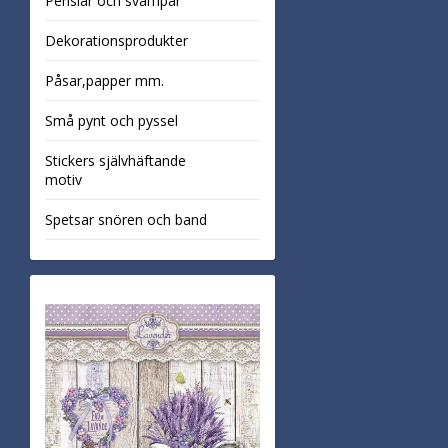
Penslar och svampar
Dekorationsprodukter
Påsar,papper mm.
Små pynt och pyssel
Stickers självhäftande
motiv
Spetsar snören och band