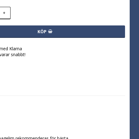
+
KÖP
 med Klarna
svarar snabbt!
oupagelim rekommenderas för bästa 