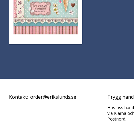
Kontakt: order@erikslunds.se
Trygg hand
Hos oss handl
via Klarna oc
Postnord.