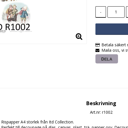
-
Betala säkert
Maila oss, vi 
DELA
Beskrivning
Art.nr: r1002
Rispapper A4 storlek från Itd Collection.

Perfekt till decoupage på glas, canvas, plast, trä, papper osv. Dec