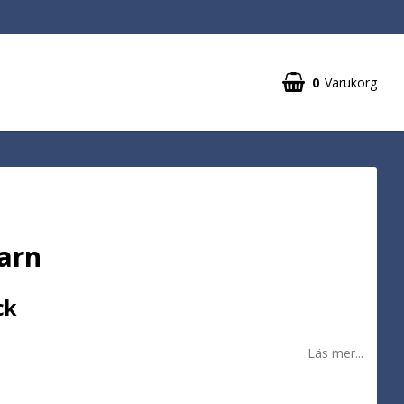
0
Varukorg
arn
ck
Läs mer...