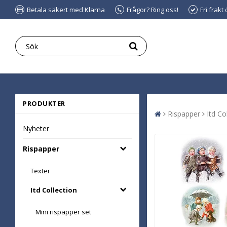
Betala säkert med Klarna
Frågor? Ring oss!
Fri frakt
PRODUKTER
Rispapper
Itd Co
Nyheter
Rispapper
Texter
Itd Collection
Mini rispapper set