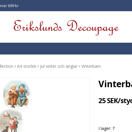
 över 699 kr
llection
A4 storlek
Jul vinter och änglar
Vinterbarn
Vinterb
25 SEK/sty
I lager: 7